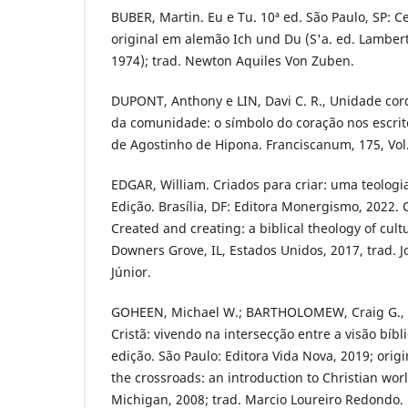
BUBER, Martin. Eu e Tu. 10ª ed. São Paulo, SP: C
original em alemão Ich und Du (S'a. ed. Lamber
1974); trad. Newton Aquiles Von Zuben.
DUPONT, Anthony e LIN, Davi C. R., Unidade co
da comunidade: o símbolo do coração nos escrito
de Agostinho de Hipona. Franciscanum, 175, Vol.
EDGAR, William. Criados para criar: uma teologia 
Edição. Brasília, DF: Editora Monergismo, 2022. 
Created and creating: a biblical theology of cultu
Downers Grove, IL, Estados Unidos, 2017, trad. J
Júnior.
GOHEEN, Michael W.; BARTHOLOMEW, Craig G., 
Cristã: vivendo na intersecção entre a visão bíb
edição. São Paulo: Editora Vida Nova, 2019; origi
the crossroads: an introduction to Christian wo
Michigan, 2008; trad. Marcio Loureiro Redondo.