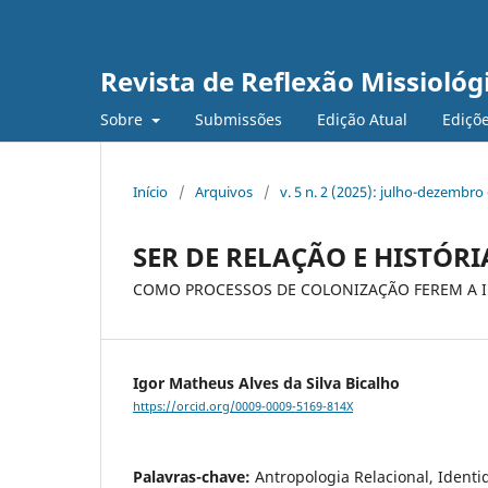
Revista de Reflexão Missiológ
Sobre
Submissões
Edição Atual
Ediçõe
Início
/
Arquivos
/
v. 5 n. 2 (2025): julho-dezembro
SER DE RELAÇÃO E HISTÓRI
COMO PROCESSOS DE COLONIZAÇÃO FEREM A 
Igor Matheus Alves da Silva Bicalho
https://orcid.org/0009-0009-5169-814X
Palavras-chave:
Antropologia Relacional, Ident