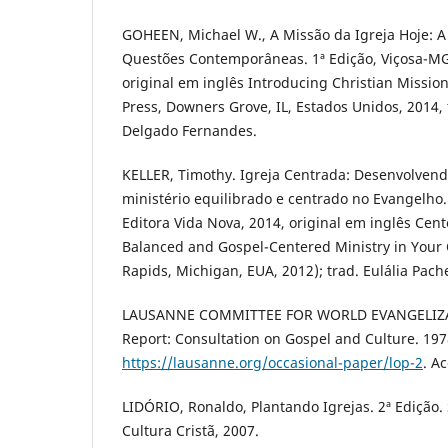
GOHEEN, Michael W., A Missão da Igreja Hoje: A B
Questões Contemporâneas. 1ª Edição, Viçosa-MG,
original em inglês Introducing Christian Mission
Press, Downers Grove, IL, Estados Unidos, 2014,
Delgado Fernandes.
KELLER, Timothy. Igreja Centrada: Desenvolven
ministério equilibrado e centrado no Evangelho. 
Editora Vida Nova, 2014, original em inglês Cen
Balanced and Gospel-Centered Ministry in Your 
Rapids, Michigan, EUA, 2012); trad. Eulália Pac
LAUSANNE COMMITTEE FOR WORLD EVANGELIZA
Report: Consultation on Gospel and Culture. 197
https://lausanne.org/occasional-paper/lop-2
. A
LIDÓRIO, Ronaldo, Plantando Igrejas. 2ª Edição. 
Cultura Cristã, 2007.