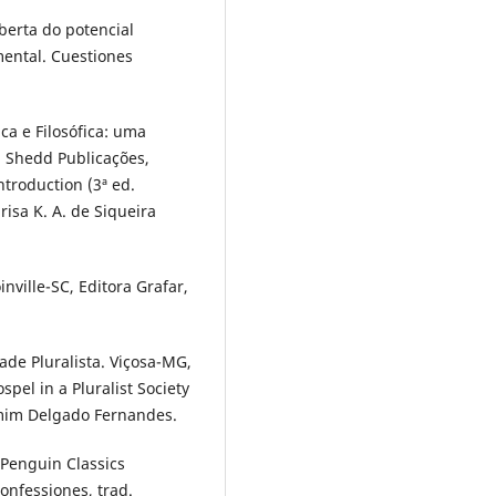
berta do potencial
mental. Cuestiones
ca e Filosófica: uma
P: Shedd Publicações,
ntroduction (3ª ed.
risa K. A. de Siqueira
nville-SC, Editora Grafar,
de Pluralista. Viçosa-MG,
spel in a Pluralist Society
amim Delgado Fernandes.
 Penguin Classics
onfessiones, trad.