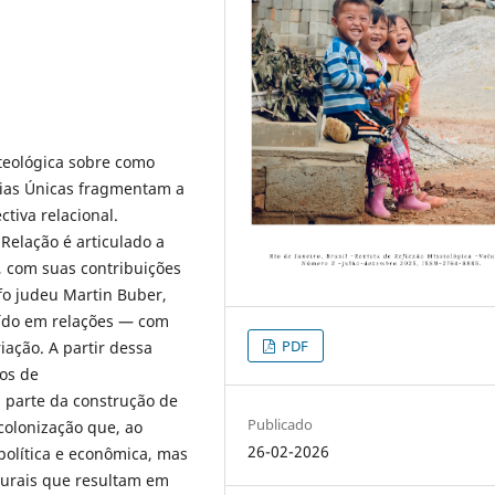
 teológica sobre como
rias Únicas fragmentam a
tiva relacional.
Relação é articulado a
, com suas contribuições
fo judeu Martin Buber,
ído em relações — com
PDF
ação. A partir dessa
sos de
 parte da construção de
Publicado
olonização que, ao
26-02-2026
 política e econômica, mas
urais que resultam em