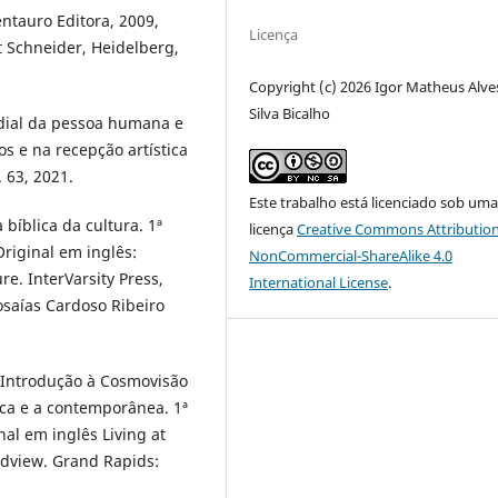
entauro Editora, 2009,
Licença
t Schneider, Heidelberg,
Copyright (c) 2026 Igor Matheus Alve
Silva Bicalho
rdial da pessoa humana e
s e na recepção artística
 63, 2021.
Este trabalho está licenciado sob um
bíblica da cultura. 1ª
licença
Creative Commons Attribution
Original em inglês:
NonCommercial-ShareAlike 4.0
re. InterVarsity Press,
International License
.
osaías Cardoso Ribeiro
Introdução à Cosmovisão
lica e a contemporânea. 1ª
nal em inglês Living at
rldview. Grand Rapids: