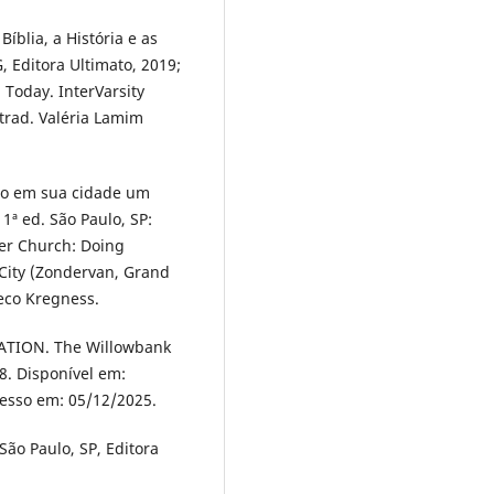
íblia, a História e as
 Editora Ultimato, 2019;
 Today. InterVarsity
 trad. Valéria Lamim
do em sua cidade um
1ª ed. São Paulo, SP:
ter Church: Doing
City (Zondervan, Grand
heco Kregness.
TION. The Willowbank
8. Disponível em:
cesso em: 05/12/2025.
São Paulo, SP, Editora