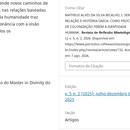
efende novos caminhos de
Como Citar
s nas relações baseadas
MATHEUS ALVES DA SILVA BICALHO, I. SER
 da humanidade traz
RELAÇÃO E HISTÓRIA ÚNICA: COMO PRO
onância com a visão
DE COLONIZAÇÃO FEREM A IDENTIDADE
dos os
HUMANA .
Revista de Reflexão Missiológi
l.]
, v. 5, n. 2, 2026. Disponível em:
https://www.periodico.reflexaomissiologi
br/index.php/revista/article/view/132. Ac
em: 7 ago. 2026.
Fomatos de Citação
 do Master in Divinity do
Edição
v. 5 n. 2 (2025): julho-dezembro 
2025
Seção
Artigos