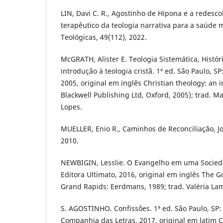
LIN, Davi C. R., Agostinho de Hipona e a redesco
terapêutico da teologia narrativa para a saúde 
Teológicas, 49(112), 2022.
McGRATH, Alister E. Teologia Sistemática, Históri
introdução à teologia cristã. 1ª ed. São Paulo, S
2005, original em inglês Christian theology: an i
Blackwell Publishing Ltd, Oxford, 2005); trad. Ma
Lopes.
MUELLER, Enio R., Caminhos de Reconciliação, Joi
2010.
NEWBIGIN, Lesslie. O Evangelho em uma Socieda
Editora Ultimato, 2016, original em inglês The Go
Grand Rapids: Eerdmans, 1989; trad. Valéria L
S. AGOSTINHO. Confissões. 1ª ed. São Paulo, SP:
Companhia das Letras, 2017, original em latim C